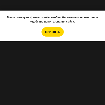
Мы используем файлы cookie, чтобы обеспечить максимальное
удобство использования сайта.
ПРИНЯТЬ
Если вам нужно подобрать новостройку,
заполняйте анкету
.
Интересуетесь отделкой, тогда
эта анкета для
Вас
.
Хотите перед ремонтом заказать проект?
Вот
анкета Норм.проект
.
А если вам нужно снять 3D-тур, то
переходите
по ссылке и заполняйте эту анкету
.