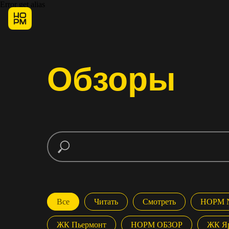
Error get alias
Обзоры
Все
Читать
Смотреть
НОРМ 
ЖК Пьермонт
НОРМ ОБЗОР
ЖК Я