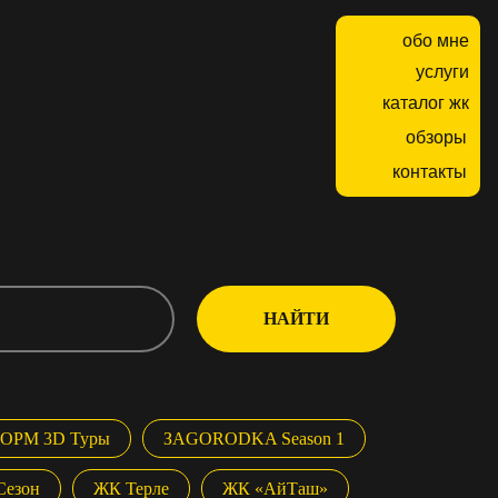
обо мне
услуги
каталог жк
обзоры
контакты
НАЙТИ
ОРМ 3D Туры
ЗAGORODKA Season 1
Сезон
ЖК Терле
ЖК «АйТаш»