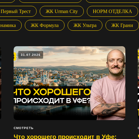
 Первый Трест
ЖК Urman City
НОРМ ОТДЕЛКА
намика
ЖК Формула
ЖК Ультра
ЖК Грани
31.07.2026
СМОТРЕТЬ
Что хорошего происходит в Уфе: