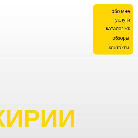
обо мне
услуги
каталог жк
обзоры
контакты
КИРИИ