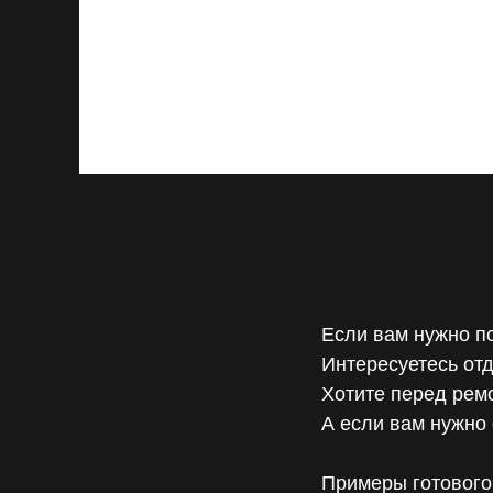
(«ЗАGORODKA» — сериал о том, как 
настоящий.
Для тех, кто мечтает уехать, но снача
Сергей NORM
2025-07-01 21:30
Смотреть
ЗAGORODKA S
Если вам нужно п
Интересуетесь отд
Хотите перед рем
А если вам нужно 
Примеры готового