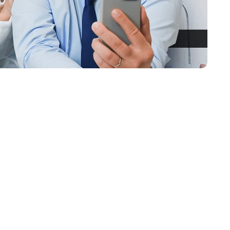
ая устала от городской суеты, тесных
стеной. Между недомолвками и
ая мысль: пора валить загород.
ои сомнения, а у обоих — один вопрос:
то. В этом им поможет Сергей Норм —
ольше, чем поисковик.
заведут ли они ещё дальше от того, чего