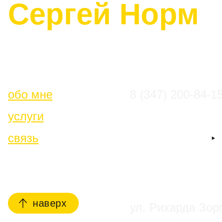
Сергей Норм
обо мне
8 (347) 200-84-1
услуги
связь
наверх
ул. Рихарда Зор