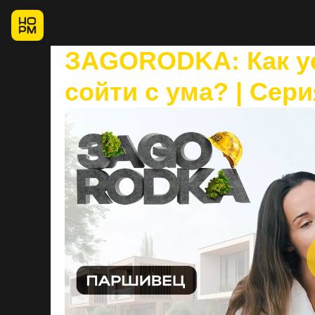
ЗAGORODKA: Как уе
сойти с ума? | Сер