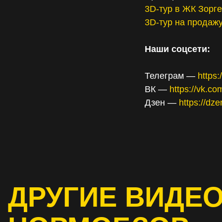
3D-тур в ЖК Зорг
3D-тур на продаж
Наши соцсети:
Телеграм —
https
ВК —
https://vk.c
Дзен —
https://dz
ДРУГИЕ ВИДЕО