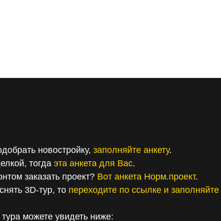
найти свой дом. Не идеальный — а
ла хочет разобраться, куда и зачем.
eason 1
одобрать новостройку,
заполняйте анкету
.
елкой, тогда
эта анкета для Вас
.
онтом заказать проект?
Вот анкета Норм.проект
.
снять 3D-тур, то
переходите по ссылке и заполняйте 
 тура можете увидеть ниже: