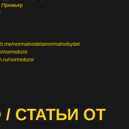
е Премьер
у
://t.me/normalnodelainormalnobydet
om/normobzor
en.ru/normobzor
 / СТАТЬИ ОТ