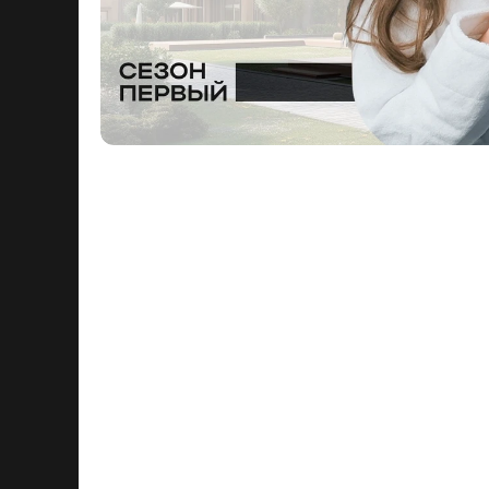
Аня и Альберт — обычная пара, котор
парковок и вечного перфоратора за 
накопившейся усталостью зреет прост
У Ани — свои мечты, у Альберта — св
где найти не просто дом, а своё мес
человек, который знает о загородке б
Какими будут следующие шаги — и не 
хочется на самом деле?