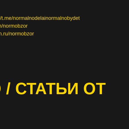
://t.me/normalnodelainormalnobydet
om/normobzor
en.ru/normobzor
 / СТАТЬИ ОТ