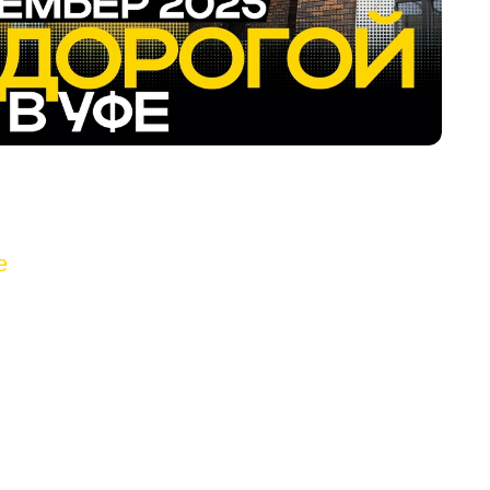
ли тебе ЖК «Зорге Премьер» или
айся на бесплатную консультацию по
e
е.
из окон или стоимость паркинга, сравнимую
али в ЖК «Зорге Премьер», чтобы