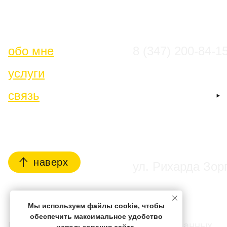
обо мне
8 (347) 200-84-1
услуги
связь
наверх
ул. Рихарда Зор
Мы используем файлы cookie, чтобы
обеспечить максимальное удобство
Политика обработки персональных данных