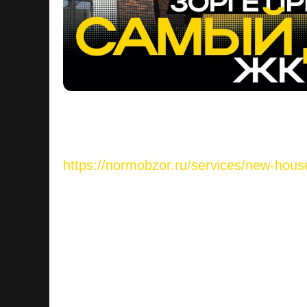
Если хочешь разобраться, подходит 
подобрать другой вариант — записыв
ссылке:
https://normobzor.ru/services/new-hous
Самый дорогой жилой комплекс в Уф
Что делает его таким? Локация, вид 
с однушкой в новостройке?
В этом выпуске НормОбзор мы приех