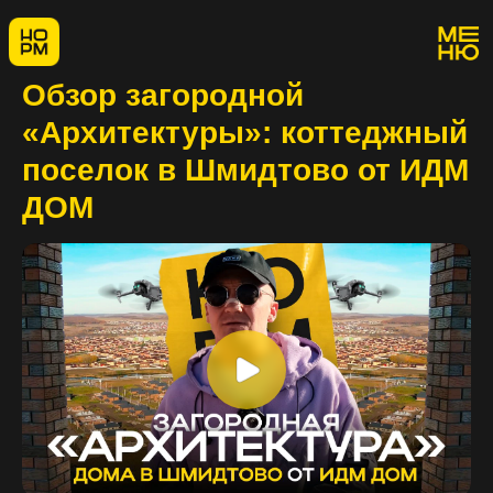
Обзор загородной
«Архитектуры»: коттеджный
поселок в Шмидтово от ИДМ
ДОМ