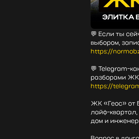
💬 Если ты сей
выбором, запи
https://normob
💬 Telegram-к
разборами ЖК
https://teleg
ЖК «Геос» от Б
лайф-квартал,
дом и инженер
Вопрос в друг