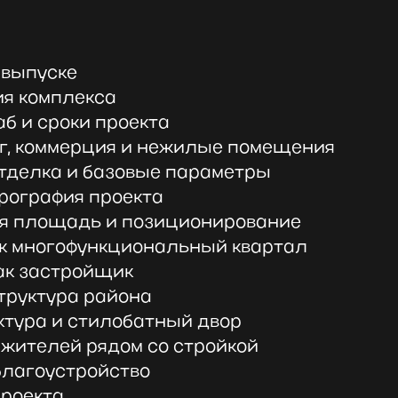
 выпуске
ия комплекса
аб и сроки проекта
нг, коммерция и нежилые помещения
 отделка и базовые параметры
ирография проекта
яя площадь и позиционирование
как многофункциональный квартал
как застройщик
структура района
ектура и стилобатный двор
е жителей рядом со стройкой
 благоустройство
проекта