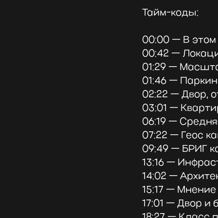
Тайм-коды:
00:00 — В этом
00:42 — Локац
01:29 — Масшт
01:46 — Парки
02:22 — Двор,
03:01 — Кварт
06:19 — Средн
07:22 — Геос 
09:49 — БРИГ 
13:16 — Инфра
14:02 — Архит
15:17 — Мнени
17:01 — Двор и
18:27 — Класс 