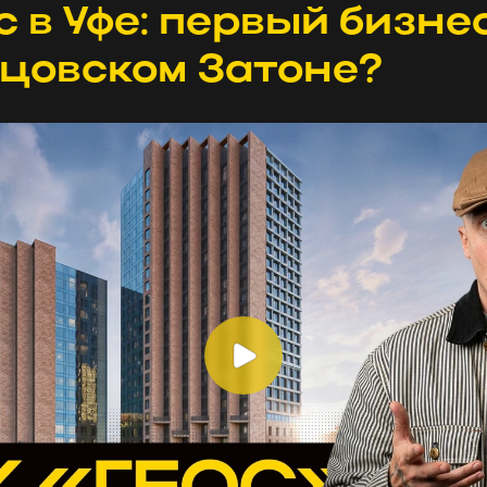
 в Уфе: первый бизне
ецовском Затоне?