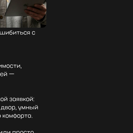
ошибиться с
имости,
ей —
ой заявкой:
 двор, умный
 комфорта.
 или просто