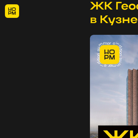
ЖК Геос
в Кузн