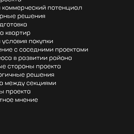
 и коммерческий потенциал
ерные решения
одготовка
ка квартир
 условия покупки
ение с соседними проектами
еоса в развитии района
ые стороны проекта
логичные решения
ца между секциями
ы проекта
ртное мнение