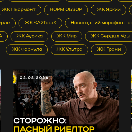
ЖК Пьермонт
НОРМ ОБЗОР
ЖК Яркий
ерле
ЖК «АйТаш»
Новогодний марафон но
А
ЖК Аурика
ЖК Мир
ЖК Сердце Уфы
ЖК Формула
ЖК Ультра
ЖК Грани
02.08.2026