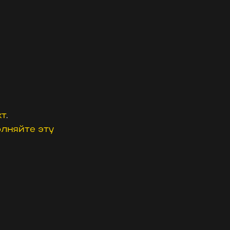
кт
.
олняйте эту