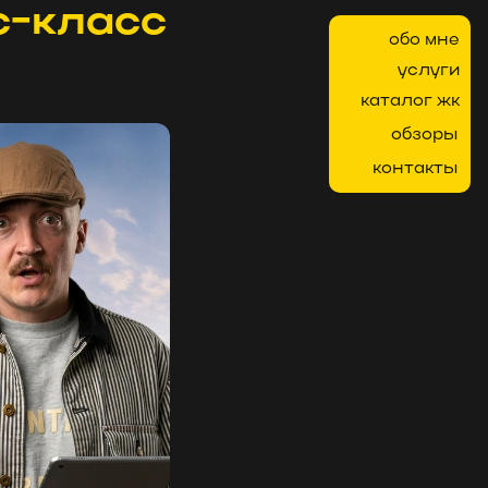
с-класс
обо мне
услуги
каталог жк
обзоры
контакты