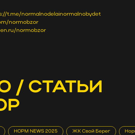
s://t.me/normalnodelainormalnobydet
.com/normobzor
dzen.ru/normobzor
О / СТАТЬИ
ОР
НОРМ NEWS 2025
ЖК Свой Берег
Нор