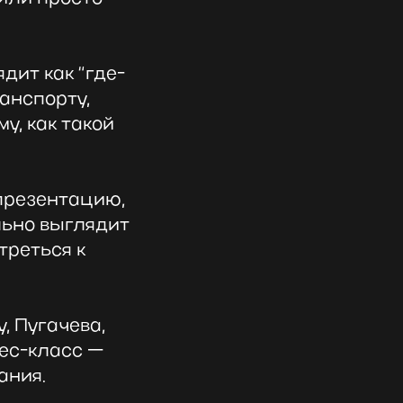
дит как “где-
ранспорту,
у, как такой
презентацию,
льно выглядит
треться к
, Пугачева,
нес-класс —
ания.