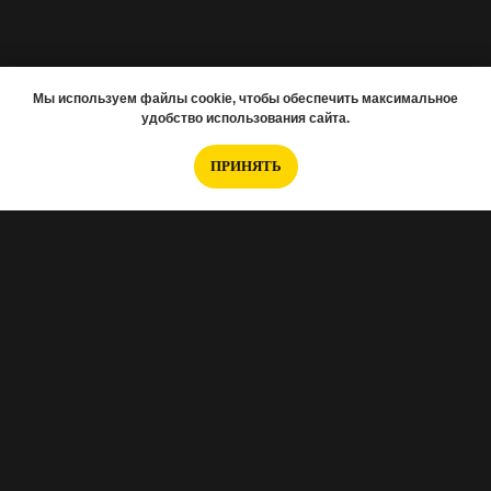
Мы используем файлы cookie, чтобы обеспечить максимальное
удобство использования сайта.
ПРИНЯТЬ
Если вам нужно подобрать новостройку,
заполняйте анкету
.
Интересуетесь отделкой, тогда
эта анкета
для Вас
.
Хотите перед ремонтом заказать проект?
Вот анкета Норм.проект
.
А если вам нужно снять 3D-тур, то