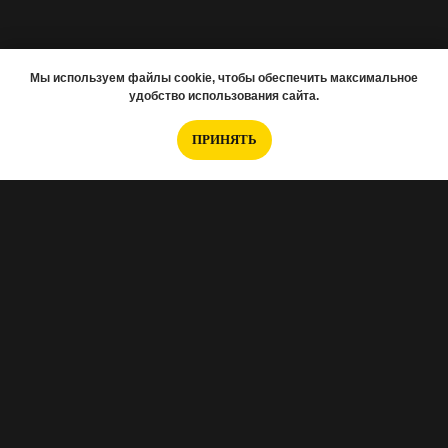
Мы используем файлы cookie, чтобы обеспечить максимальное
удобство использования сайта.
ПРИНЯТЬ
Если вам нужно подобрать новостройку,
заполняйте анкету
.
Интересуетесь отделкой, тогда
эта анкета для
Вас
.
Хотите перед ремонтом заказать проект?
Вот
анкета Норм.проект
.
А если вам нужно снять 3D-тур, то
переходите
по ссылке и заполняйте эту анкету
.