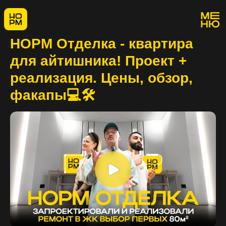
НОРМ Отделка - квартира
для айтишника! Проект +
реализация. Цены, обзор,
факапы💻🛠️