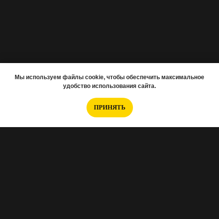
Мы используем файлы cookie, чтобы обеспечить максимальное
удобство использования сайта.
ПРИНЯТЬ
Если вам нужно подобрать новостройку,
заполняйте анкету
.
Интересуетесь отделкой, тогда
эта анкета для
Вас
.
Хотите перед ремонтом заказать проект?
Вот