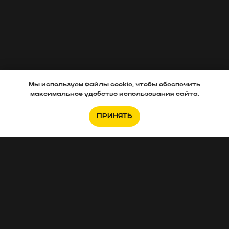
Мы используем файлы cookie, чтобы обеспечить
максимальное удобство использования сайта.
ПРИНЯТЬ
Если вам нужно подобрать новостройку,
заполняйте анкету
.
Интересуетесь отделкой, тогда
эта анкета
для Вас
.