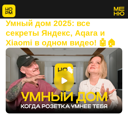
Умный дом 2025: все
секреты Яндекс, Aqara и
Xiaomi в одном видео! 🤖🏠
Новый НормПодкаст об умном доме!
Я, Сергей Норм, вместе с нашей проектировщицей