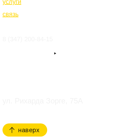
услуги
связь
8 (347) 200-84-15
ул. Рихарда Зорге, 75А
наверх