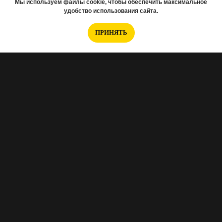
Мы используем файлы cookie, чтобы обеспечить максимальное
удобство использования сайта.
ПРИНЯТЬ
Если вам нужно подобрать новостройку,
заполняйте анкету
.
Интересуетесь отделкой, тогда
эта анкета
для Вас
.
Хотите перед ремонтом заказать проект?
Вот анкета Норм.проект
.
А если вам нужно снять 3D-тур, то
переходите по ссылке и заполняйте эту
анкету
.
Примеры готового тура можете увидеть