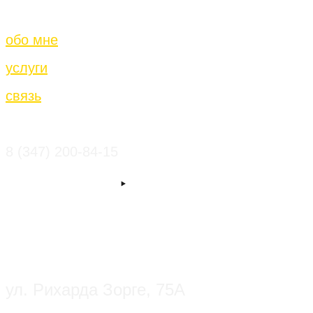
обо мне
услуги
связь
8 (347) 200-84-15
ул. Рихарда Зорге, 75А