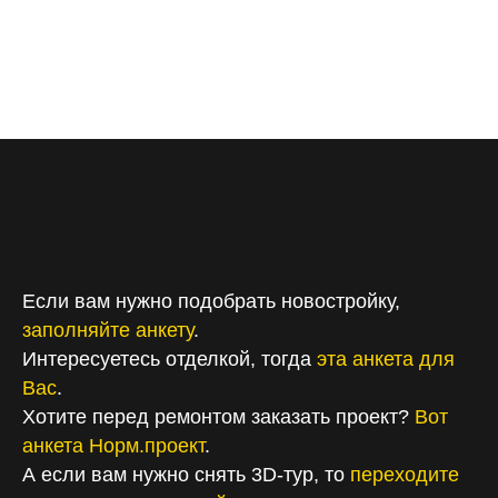
для клиента
45:17 — Что ТЫ думаешь о таком формате?
Больше полезных видео на нашем канале
Сергей NORM
2025-09-14 15:26
Смотреть
Если вам нужно подобрать новостройку,
заполняйте анкету
.
Интересуетесь отделкой, тогда
эта анкета для
Вас
.
Хотите перед ремонтом заказать проект?
Вот
анкета Норм.проект
.
А если вам нужно снять 3D-тур, то
переходите