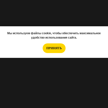
Мы используем файлы cookie, чтобы обеспечить максимальное
удобство использования сайта.
ПРИНЯТЬ
Если вам нужно подобрать новостройку,
заполняйте анкету
.
Интересуетесь отделкой, тогда
эта анкета для
Вас
.
Хотите перед ремонтом заказать проект?
Вот