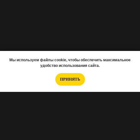
Мы используем файлы cookie, чтобы обеспечить максимальное
удобство использования сайта.
ПРИНЯТЬ
Если вам нужно подобрать новостройку,
заполняйте анкету
.
Интересуетесь отделкой, тогда
эта анкета для