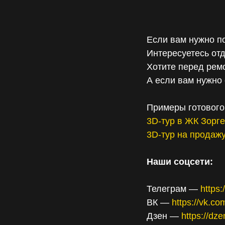
Если вам нужно п
Интересуетесь отд
Хотите перед рем
А если вам нужно 
Примеры готового
3D-тур в ЖК Зорг
3D-тур на продаж
Наши соцсети:
Телеграм —
https
ВК —
https://vk.c
Дзен —
https://dz