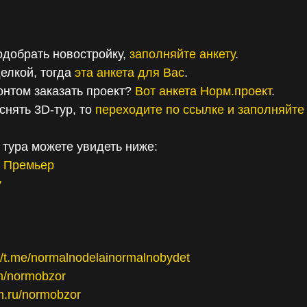
одобрать новостройку,
заполняйте анкету
.
елкой, тогда
эта анкета для Вас
.
онтом заказать проект?
Вот анкета Норм.проект
.
снять 3D-тур, то
переходите по ссылке и заполняйте 
 тура можете увидеть ниже:
е Премьер
у
://t.me/normalnodelainormalnobydet
om/normobzor
en.ru/normobzor