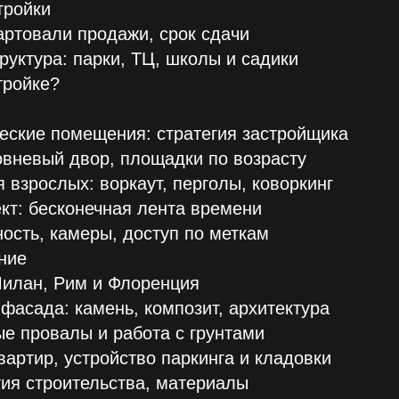
тройки
тартовали продажи, срок сдачи
руктура: парки, ТЦ, школы и садики
тройке?
еские помещения: стратегия застройщика
овневый двор, площадки по возрасту
я взрослых: воркаут, перголы, коворкинг
ект: бесконечная лента времени
ность, камеры, доступ по меткам
ние
Милан, Рим и Флоренция
 фасада: камень, композит, архитектура
ые провалы и работа с грунтами
квартир, устройство паркинга и кладовки
гия строительства, материалы