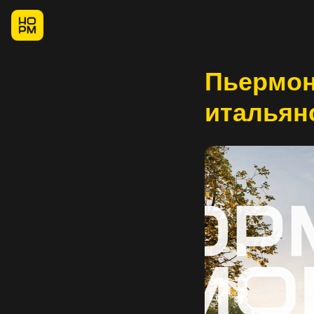
Пьермон
итальян