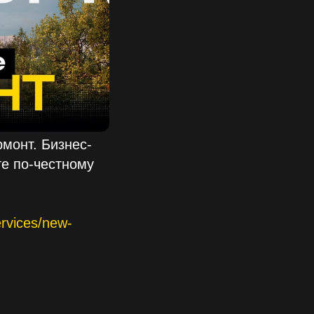
рмонт. Бизнес-
те по-честному
ervices/new-