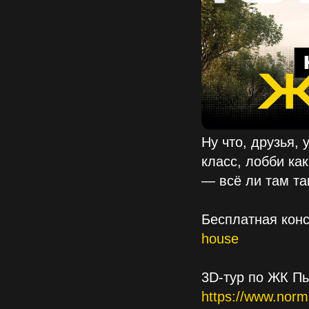
Ну что, друзья,
класс, лобби ка
— всё ли там та
Бесплатная кон
house
3D-тур по ЖК П
https://www.norm