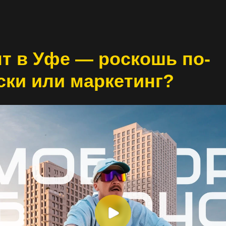
т в Уфе — роскошь по-
ски или маркетинг?