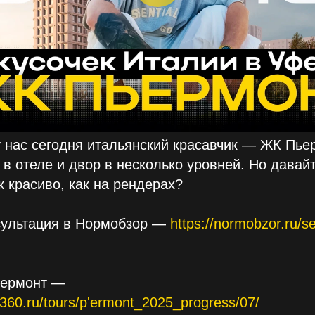
 у нас сегодня итальянский красавчик — ЖК Пье
к в отеле и двор в несколько уровней. Но давай
к красиво, как на рендерах?
сультация в Нормобзор —
https://normobzor.ru/s
ьермонт —
360.ru/tours/p'ermont_2025_progress/07/