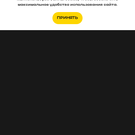
максимальное удобство использования сайта.
ПРИНЯТЬ
Если вам нужно подобрать новостройку,
заполняйте анкету
.
Интересуетесь отделкой, тогда
эта анкета
для Вас
.
Хотите перед ремонтом заказать проект?
Вот анкета Норм.проект
.
А если вам нужно снять 3D-тур, то
переходите по ссылке и заполняйте эту
анкету
.
Примеры готового тура можете увидеть