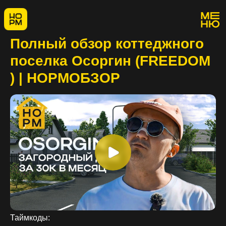
Полный обзор коттеджного
поселка Осоргин (FREEDOM
) | НОРМОБЗОР
Таймкоды: