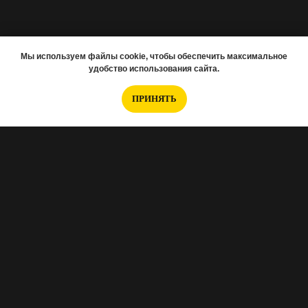
Мы используем файлы cookie, чтобы обеспечить максимальное
удобство использования сайта.
ПРИНЯТЬ
Если вам нужно подобрать новостройку,
заполняйте анкету
.
Интересуетесь отделкой, тогда
эта анкета для
Вас
.
Хотите перед ремонтом заказать проект?
Вот
анкета Норм.проект
.
А если вам нужно снять 3D-тур, то
переходите
по ссылке и заполняйте эту анкету
.