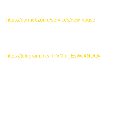
хочешь ошибиться с выбором, записывайся на
бесплатную консультацию —
https://normobzor.ru/services/new-house
💬 Telegram-канал НормОбзор с новостями рынка
недвижимости, разборами ЖК и полезными
материалами для покупателей —
https://telegram.me/+lPxMpr_EyWc4NDQy
В каком районе Уфы лучше купить квартиру в 2026
году?
Центр, Зеленая Роща, Сипайлово, район Планеты,
Бульвар Славы, Кузнецовский Затон — у каждого
района есть свои плюсы, минусы, цены и сценарии
жизни.
В этом выпуске НормОбзор разбираем основные
районы Уфы и смотрим, где сегодня действительно