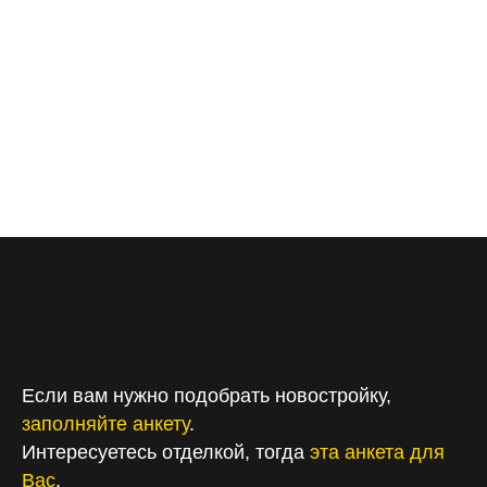
Самоцветы, Терле Парк
16:07 — Главный минус Зеленой Рощи
16:25 — Почему Зеленая Роща все равно удобна для
жизни
17:18 — Новый Фамильный и Урбаника
17:43 — Почему рендеры не всегда подходят именно
вам
18:10 — Какие районы не вошли в список
Сергей NORM
2026-06-01 16:54
Смотреть
Если вам нужно подобрать новостройку,
заполняйте анкету
.
Интересуетесь отделкой, тогда
эта анкета для
Вас
.