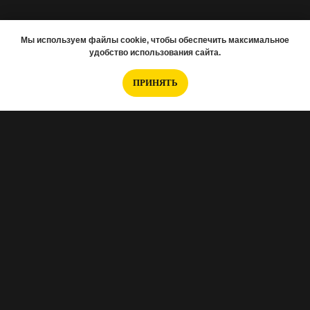
Мы используем файлы cookie, чтобы обеспечить максимальное
удобство использования сайта.
ПРИНЯТЬ
Если вам нужно подобрать новостройку,
заполняйте анкету
.
Интересуетесь отделкой, тогда
эта анкета для
Вас
.
Хотите перед ремонтом заказать проект?
Вот
анкета Норм.проект
.
А если вам нужно снять 3D-тур, то
переходите
по ссылке и заполняйте эту анкету
.