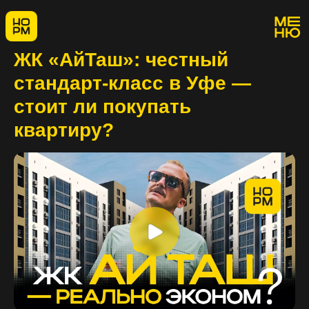
ЖК «АйТаш»: честный
стандарт-класс в Уфе —
стоит ли покупать
квартиру?